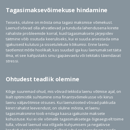
Tagasimaksevõimekuse hindamine
Teiseks, oluline on mõista oma tagasi maksmise võimekust.
Laenud võivad olla ahvatlevad ja tunduda lahendusena kiirete
rahaliste probleemide korral, kuid tagasimaksete järjepidev
täitmine võib osutuda keeruliseks, kui ei suuda arvestada oma
igakuiseid kulutusi ja sissetulekute kõikumisi. Enne laenu
taotlemist mõtle hoolikalt, kas suudad iga kuu laenumakset täita
ilma, et see kahjustaks sinu igapäevaelu või tekitaks täiendavat
stressi.
Ohtudest teadlik olemine
Kõige suuremad ohud, mis võivad tekkida laenu võtmise ajal, on
liialt optimistlik suhtumine oma finantsvõimekusse või kiirus
laenu väljavõtmise otsuses. Kui laenutooted võivad pakkuda
kiiret rahalist leevendust, on oluline mõista, et laenu
tagasimaksmine toob endaga kaasa igakuiste maksete
kohustuse. Kui ei ole võimalik tagasimaksetega õigeaegselt toime
tulla, võivad laenud viia võlgade kuhjumiseni ja negatiivse