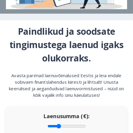
Paindlikud ja soodsate
tingimustega laenud igaks
olukorraks.
Avasta parimad laenuvõimalused Eestis ja leia endale
sobivaim finantslahendus kiiresti ja lihtsalt! Unusta
keerulised ja aeganõudvad laenuvormistused – nüüd on
kõik vajalik info sinu käeulatuses!
Laenusumma (€):