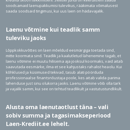
krediidi skoori tekkimiseni. Sellisel juhul on keerulisem saada
soodsamaid laenupakkumisi tulevikus, rääkimata võimalusest
saada soodsaid tingimusi, kui uus laen on hädavajalik.
Laenu võtmine kui teadlik samm
tuleviku jaoks
Lõppkokkuvõttes on laen mõeldud eesmärgiga toetada sind,
mitte koormata sind. Teadlik ja kaalutletud lähenemine tagab, et
laenu võtmine ei muutu hilisema aja jooksul koormaks, vaid aitab
saavutada eesmärke, ilma et see kahjustaks rahalist heaolu. Kui
kõhklused ja küsimused tekivad, tasub alati pöörduda
professionaalse finantsnõustaja poole, kes aitab valida parima
lahenduse just sinu olukorra jaoks. Laenu võtmine võib olla tark
ja vajalik samm, kui see on tehtud teadlikult ja vastutustundlikult.
Alusta oma laenutaotlust täna – vali
sobiv summa ja tagasimakseperiood
Laen-Krediit.ee lehelt.