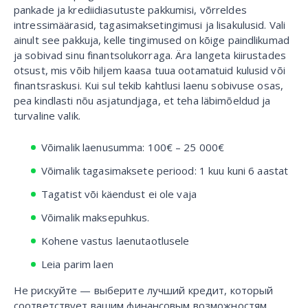
pankade ja krediidiasutuste pakkumisi, võrreldes
intressimäärasid, tagasimaksetingimusi ja lisakulusid. Vali
ainult see pakkuja, kelle tingimused on kõige paindlikumad
ja sobivad sinu finantsolukorraga. Ära langeta kiirustades
otsust, mis võib hiljem kaasa tuua ootamatuid kulusid või
finantsraskusi. Kui sul tekib kahtlusi laenu sobivuse osas,
pea kindlasti nõu asjatundjaga, et teha läbimõeldud ja
turvaline valik.
Võimalik laenusumma: 100€ – 25 000€
Võimalik tagasimaksete periood: 1 kuu kuni 6 aastat
Tagatist või käendust ei ole vaja
Võimalik maksepuhkus.
Kohene vastus laenutaotlusele
Leia parim laen
Не рискуйте — выберите лучший кредит, который
соответствует вашим финансовым возможностям.