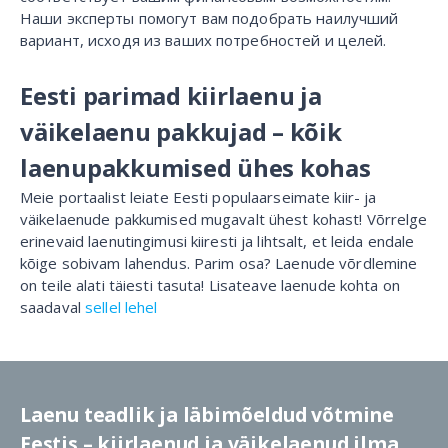
Наши эксперты помогут вам подобрать наилучший
вариант, исходя из ваших потребностей и целей.
Eesti parimad kiirlaenu ja
väikelaenu pakkujad – kõik
laenupakkumised ühes kohas
Meie portaalist leiate Eesti populaarseimate kiir- ja
väikelaenude pakkumised mugavalt ühest kohast! Võrrelge
erinevaid laenutingimusi kiiresti ja lihtsalt, et leida endale
kõige sobivam lahendus. Parim osa? Laenude võrdlemine
on teile alati täiesti tasuta! Lisateave laenude kohta on
saadaval
sellel lehel
Laenu teadlik ja läbimõeldud võtmine
Eestis – kiirlaenud ja väikelaenud ilma