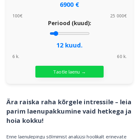
6900 €
100€
25 000€
Periood (kuud):
12 kuud.
6 k.
60 k.
Ära raiska raha kõrgele intressile – leia
parim laenupakkumine vaid hetkega ja
hoia kokku!
Enne laenulepingu sõlmimist analüüsi hoolikalt erinevate