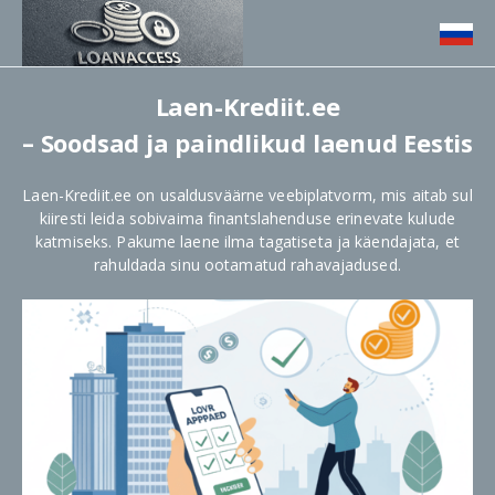
Laen-Krediit.ee
– Soodsad ja paindlikud laenud Eestis
Laen-Krediit.ee on usaldusväärne veebiplatvorm, mis aitab sul
kiiresti leida sobivaima finantslahenduse erinevate kulude
katmiseks. Pakume laene ilma tagatiseta ja käendajata, et
rahuldada sinu ootamatud rahavajadused.