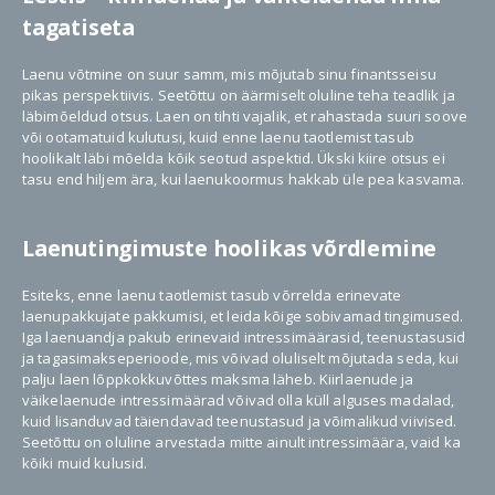
tagatiseta
Laenu võtmine on suur samm, mis mõjutab sinu finantsseisu
pikas perspektiivis. Seetõttu on äärmiselt oluline teha teadlik ja
läbimõeldud otsus. Laen on tihti vajalik, et rahastada suuri soove
või ootamatuid kulutusi, kuid enne laenu taotlemist tasub
hoolikalt läbi mõelda kõik seotud aspektid. Ükski kiire otsus ei
tasu end hiljem ära, kui laenukoormus hakkab üle pea kasvama.
Laenutingimuste hoolikas võrdlemine
Esiteks, enne laenu taotlemist tasub võrrelda erinevate
laenupakkujate pakkumisi, et leida kõige sobivamad tingimused.
Iga laenuandja pakub erinevaid intressimäärasid, teenustasusid
ja tagasimakseperioode, mis võivad oluliselt mõjutada seda, kui
palju laen lõppkokkuvõttes maksma läheb. Kiirlaenude ja
väikelaenude intressimäärad võivad olla küll alguses madalad,
kuid lisanduvad täiendavad teenustasud ja võimalikud viivised.
Seetõttu on oluline arvestada mitte ainult intressimäära, vaid ka
kõiki muid kulusid.